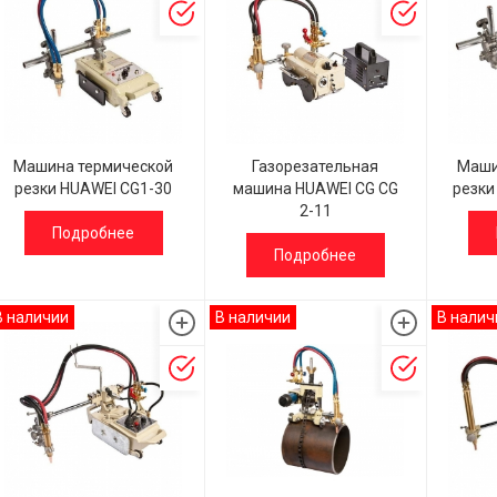
Машина термической
Газорезательная
Маши
резки HUAWEI CG1-30
машина HUAWEI СG CG
резки
2-11
Подробнее
Подробнее
В наличии
В наличии
В налич