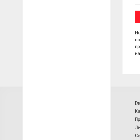
Hu
но
пр
на
Гл
Ка
Пр
Ли
Се