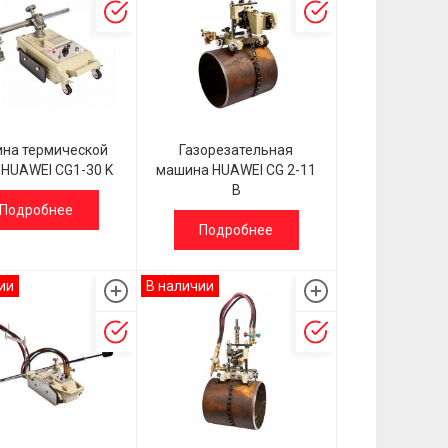
на термической
Газорезательная
 HUAWEI CG1-30 K
машина HUAWEI СG 2-11
B
Подробнее
Подробнее
ии
В наличии