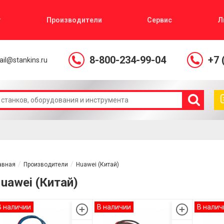
г
Производители
Сервис
Л
8-800-234-99-04
+7 
il@stankins.ru
авная
Производители
Huawei (Китай)
uawei (Китай)
В наличии
В наличии
В налич