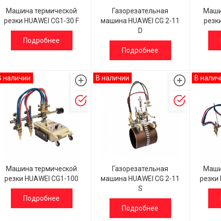
Машина термической
Газорезательная
Маши
резки HUAWEI CG1-30 F
машина HUAWEI CG 2-11
резк
D
Подробнее
Подробнее
В наличии
В наличии
В налич
Машина термической
Газорезательная
Маши
резки HUAWEI CG1-100
машина HUAWEI CG 2-11
резки
S
Подробнее
Подробнее