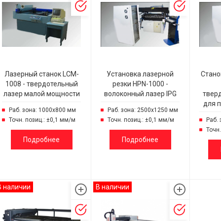
Лазерный станок LCM-
Установка лазерной
Стано
1008 - твердотельный
резки HPN-1000 -
лазер малой мощности
волоконный лазер IPG
твер
для п
Раб. зона: 1000х800 мм
Раб. зона: 2500х1250 мм
Точн. позиц.: ±0,1 мм/м
Точн. позиц.: ±0,1 мм/м
Раб.
Точн.
Подробнее
Подробнее
В наличии
В наличии