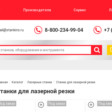
г
Производители
Сервис
Л
8-800-234-99-04
+7 
il@stankins.ru
авная
Каталог
Лазерные станки
Станки для лазерной резки
танки для лазерной резки
Под заказ
Под заказ
Под зак