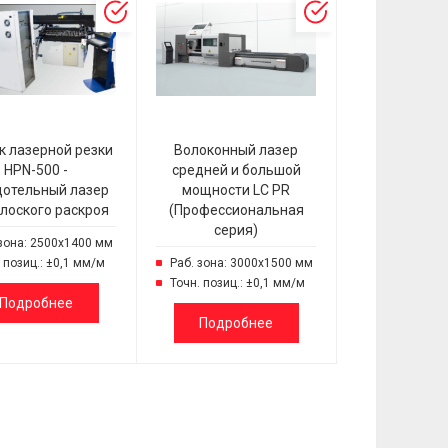
к лазерной резки
Волоконный лазер
HPN-500 -
средней и большой
дотельный лазер
мощности LC PR
лоского раскроя
(Профессиональная
серия)
 зона: 2500х1400 мм
 позиц.: ±0,1 мм/м
Раб. зона: 3000х1500 мм
Точн. позиц.: ±0,1 мм/м
Подробнее
Подробнее