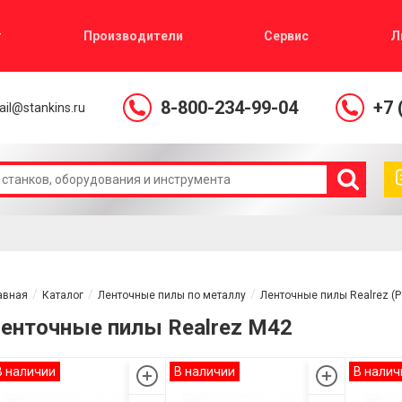
г
Производители
Сервис
Л
8-800-234-99-04
+7 
il@stankins.ru
авная
Каталог
Ленточные пилы по металлу
Ленточные пилы Realrez (
енточные пилы Realrez M42
В наличии
В наличии
В налич