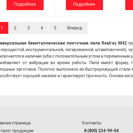
Подробнее
Подробнее
1
2
3
4
5
Вперед
иверсальная биметаллическая ленточная пила Realrez M42
пр
глеродистой, инструментальной, легированной, штамповочной), чу
ключается в наличии зуба с положительным углом и переменным ш
избавляет от вибрации во время работы. Пила имеет форму, 
лошных заготовок. Полотно выполнено из быстрорежущей стали 
особствует хорошей закалке и гарантирует прочность. Основа изг
авная страница
Контакты
талог продукции
8 (800) 234-99-04