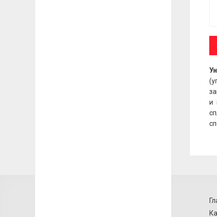
Ун
(у
за
и 
сп
сп
Гл
Ка