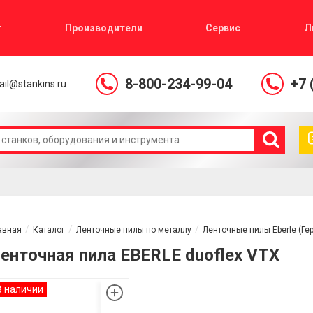
г
Производители
Сервис
Л
8-800-234-99-04
+7 
il@stankins.ru
авная
Каталог
Ленточные пилы по металлу
Ленточные пилы Eberle (Ге
енточная пила EBERLE duoflex VTX
В наличии