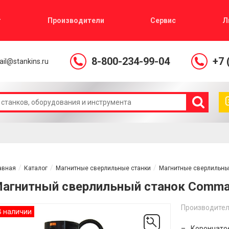
г
Производители
Сервис
Л
8-800-234-99-04
+7 
il@stankins.ru
авная
Каталог
Магнитные сверлильные станки
Магнитные сверлильны
агнитный сверлильный станок Comma
Производител
В наличии
Корончатое